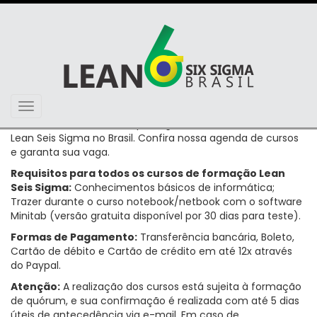
Toggle
Oferecemos a mais completa gama de cursos na área de
navigation
Lean Seis Sigma no Brasil. Confira nossa agenda de cursos
e garanta sua vaga.
Requisitos para todos os cursos de formação Lean
Seis Sigma:
Conhecimentos básicos de informática;
Trazer durante o curso notebook/netbook com o software
Minitab (versão gratuita disponível por 30 dias para teste).
Formas de Pagamento:
Transferência bancária, Boleto,
Cartão de débito e Cartão de crédito em até 12x através
do Paypal.
Atenção:
A realização dos cursos está sujeita à formação
de quórum, e sua confirmação é realizada com até 5 dias
úteis de antecedência via e-mail. Em caso de