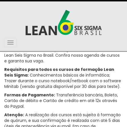
Toggle
Oferecemos a mais completa gama de cursos na área de
navigation
Lean Seis Sigma no Brasil. Confira nossa agenda de cursos
e garanta sua vaga.
Requisitos para todos os cursos de formação Lean
Seis Sigma:
Conhecimentos básicos de informática;
Trazer durante o curso notebook/netbook com o software
Minitab (versão gratuita disponível por 30 dias para teste).
Formas de Pagamento:
Transferência bancária, Boleto,
Cartão de débito e Cartão de crédito em até 12x através
do Paypal.
Atenção:
A realização dos cursos está sujeita à formação
de quórum, e sua confirmação é realizada com até 5 dias
úteis de antecedência via e-mail. Em caso de